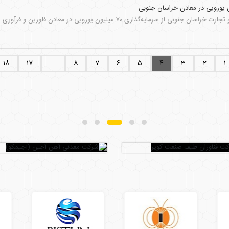
‌گذاری ۷۰ میلیون یورویی در معادن فلورین و فرآوری این ماده معدنی در استان خبر داد.
18
17
...
8
7
6
5
4
3
2
1