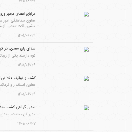
1401/06/30
مزایای اعطای مجوز ورود
معاون هماهنگی امور عم
ماشین آلات معدنی از م
1401/06/29
صدای پای معدن، در کوه
کوه دارهند یکی از زیبا
1401/06/29
کشف و توقیف ۲۵۰ تن ماده معدنی در شهرستان طبس
معاون استاندار و فرماندار ویژه طبس گفت: در ماه‌های اخیر 
1401/06/29
صدور گواهی کشف معدن
مدیر کل صنعت، معدن و
1401/06/27