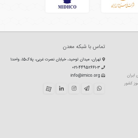
تماس با شبکه معدن
تهران، میدان توحید، خیابان نصرت غربی، پلاک15، واحد1
021-44952661-3
 ایران
info@imico.org
وز کشور