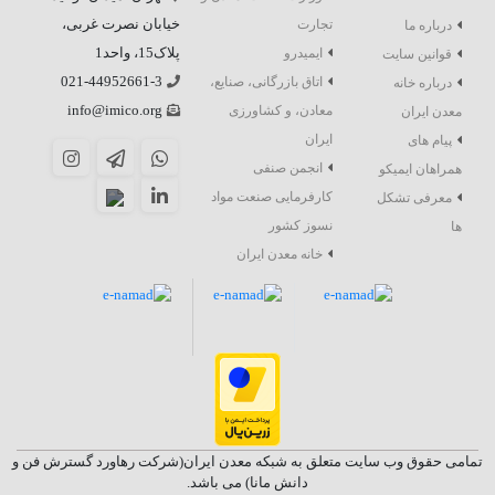
خیابان نصرت غربی،
تجارت
درباره ما
پلاک15، واحد1
ایمیدرو
قوانین سایت
021-44952661-3
اتاق بازرگانی، صنایع،
درباره خانه
info@imico.org
معادن، و کشاورزی
معدن ایران
ایران
پیام های
انجمن صنفی
همراهان ایمیکو
کارفرمایی صنعت مواد
معرفی تشکل
نسوز کشور
ها
خانه معدن ایران
تمامی حقوق وب سایت متعلق به شبکه معدن ایران(شرکت رهاورد گسترش فن و
دانش مانا) می باشد.