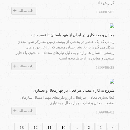
گزارش داد:
ادامه مطلب
1399/07/05
معادن و معدنکاری در ایران از عهد باستان تا عصر جدید
زمانی که يک عنصر در بخشي از پوسته زمين متمرکز شود معدن
شکل می گيرد. تاريخ بشر نشان مي‏دهد که از آغاز دوره‏ های
زيستی، انسان همواره و به دليل نياز‏های مختلف به نحوی با ذخاير
طبيعی و معادن در ارتباط بوده است
ادامه مطلب
1399/06/28
شروع به کار 8 معدن غیر فعال در چهارمحال و بختیاری
فعال‌سازی معادن غیرفعال، از رویکردهای مهم امسال سازمان
صنعت، معدن و تجارت چهارمحال و بختیاری
ادامه مطلب
1399/06/02
14
13
12
11
10
...
2
1
«