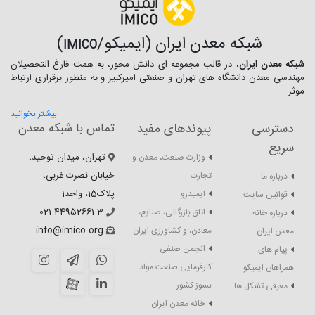
شبکه معدن ایران (ایمیکو/
)
IMICO
شبکه معدن ایران
، در قالب مجموعه ای دانش محور، به همت فارغ­ التحصیلان
مهندسی معدن دانشگاه ­های تهران و صنعتی امیرکبیر و به منظور برقراری ارتباط
موثر ...
بیشتر بخوانید
دسترسی
پیوندهای مفید
تماس با شبکه معدن
سریع
تهران، میدان توحید،
وزارت صنعت، معدن و
خیابان نصرت غربی،
تجارت
درباره ما
پلاک15، واحد1
ایمیدرو
قوانین سایت
021-44952661-3
اتاق بازرگانی، صنایع،
درباره خانه
info@imico.org
معادن، و کشاورزی ایران
معدن ایران
انجمن صنفی
پیام های
کارفرمایی صنعت مواد
همراهان ایمیکو
نسوز کشور
معرفی تشکل ها
خانه معدن ایران