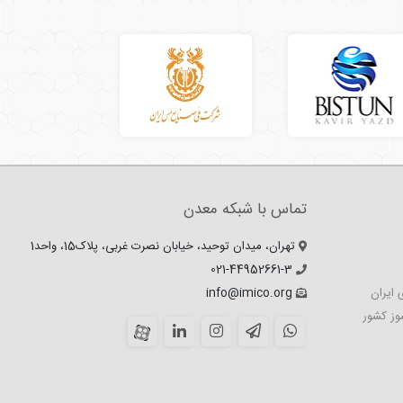
تماس با شبکه معدن
تهران، میدان توحید، خیابان نصرت غربی، پلاک15، واحد1
021-44952661-3
 ایران
info@imico.org
وز کشور