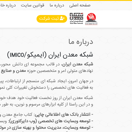
صفحه اصلی
درباره ما
قوانین سایت
درباره خا
ثبت شرکت
درباره ما
شبکه معدن ایران (ایمیکو/
)
IMICO
شبکه معدن ایران
، در قالب مجموعه ای دانش محور، به
نهادهای متولی امر و متخصصین حوزه
معدن و صنایع 
در جهان امروز، ایجاد شبکه ­ای منسجم از ارتباطات، پ
به فعالیت ­های تخصصی را دستخوش تغییرات کلی نمو
شبکه معدن ایران از روز نخست فعالیت خود هدف خود 
و در این راستا از کلیه ابزارهای مرسوم و نوین، به طور 
- انتشار بانک ­های اطلاعاتی چاپی:
کتاب جامع معدن و صنایع معدنی ایران 
- توسعه وبسایت­ های تخصصی (وب ­دایرکتوری):
وبسا
- توسعه وبسایت، مدیریت محتوا و بهینه سازی در 