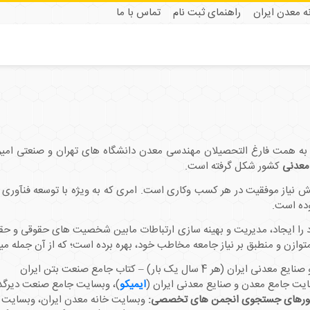
نه معدن ایران
راهنمای ثبت نام
تماس با ما
 همت فارغ­ التحصیلان مهندسی معدن دانشگاه ­های تهران و صنعتی امیرکبیر
معدنی
کشور شکل گرفته است.
یش نیاز موفقیت در هر کسب وکاری است. امری که به ویژه با توسعه فن­آوری و 
ده است.
را ایجاد، مدیریت و بهینه سازی ارتباطات مابین شخصیت­ های حقوقی و حق
متوازن و منطبق بر نیاز جامعه مخاطب خود، بهره برده است؛ که از آن­ جمله می­تو
(هر 4 سال یک بار) – کتاب جامع صنعت بتن ایران
یت جامع معدن و صنایع معدنی ایران (
ایمیکو
)، وبسایت جامع صنعت دیرگدا
موتورهای جستجوی انجمن ­های تخصصی:
وبسایت خانه معدن ایران، وبسایت 