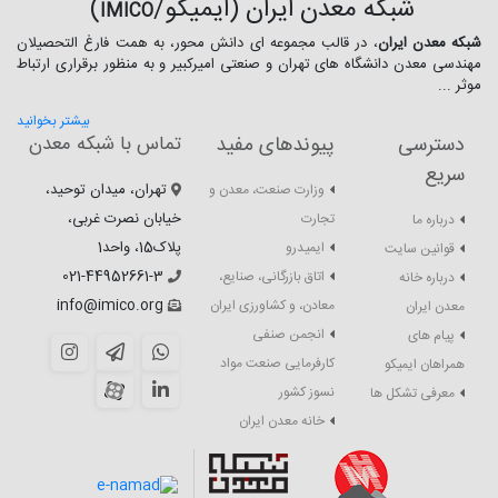
شبکه معدن ایران (ایمیکو/
)
IMICO
شبکه معدن ایران
، در قالب مجموعه ای دانش محور، به همت فارغ­ التحصیلان
مهندسی معدن دانشگاه ­های تهران و صنعتی امیرکبیر و به منظور برقراری ارتباط
موثر ...
بیشتر بخوانید
دسترسی
پیوندهای مفید
تماس با شبکه معدن
سریع
تهران، میدان توحید،
وزارت صنعت، معدن و
خیابان نصرت غربی،
تجارت
درباره ما
پلاک15، واحد1
ایمیدرو
قوانین سایت
021-44952661-3
اتاق بازرگانی، صنایع،
درباره خانه
info@imico.org
معادن، و کشاورزی ایران
معدن ایران
انجمن صنفی
پیام های
کارفرمایی صنعت مواد
همراهان ایمیکو
نسوز کشور
معرفی تشکل ها
خانه معدن ایران