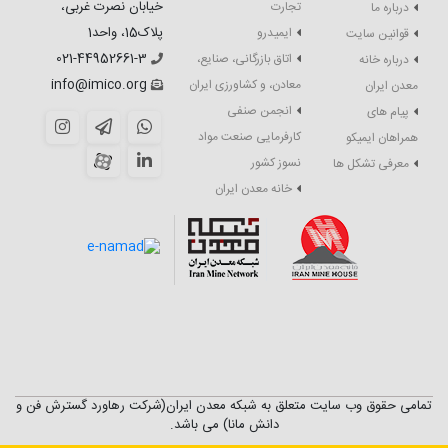
خیابان نصرت غربی،
تجارت
درباره ما
پلاک15، واحد1
ایمیدرو
قوانین سایت
021-44952661-3
اتاق بازرگانی، صنایع،
درباره خانه
info@imico.org
معادن، و کشاورزی ایران
معدن ایران
انجمن صنفی
پیام های
کارفرمایی صنعت مواد
همراهان ایمیکو
نسوز کشور
معرفی تشکل ها
خانه معدن ایران
تمامی حقوق وب سایت متعلق به شبکه معدن ایران(شرکت رهاورد گسترش فن و
دانش مانا) می باشد.