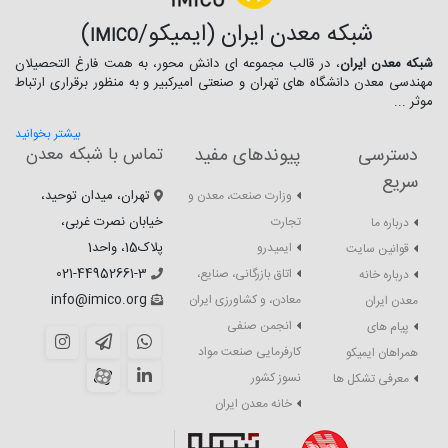
شبکه معدن ایران (ایمیکو/
)
IMICO
شبکه معدن ایران
، در قالب مجموعه ای دانش محور، به همت فارغ­ التحصیلان
مهندسی معدن دانشگاه ­های تهران و صنعتی امیرکبیر و به منظور برقراری ارتباط
موثر ...
بیشتر بخوانید
دسترسی
پیوندهای مفید
تماس با شبکه معدن
سریع
تهران، میدان توحید،
وزارت صنعت، معدن و
خیابان نصرت غربی،
تجارت
درباره ما
پلاک15، واحد1
ایمیدرو
قوانین سایت
021-44952661-3
اتاق بازرگانی، صنایع،
درباره خانه
info@imico.org
معادن، و کشاورزی ایران
معدن ایران
انجمن صنفی
پیام های
کارفرمایی صنعت مواد
همراهان ایمیکو
نسوز کشور
معرفی تشکل ها
خانه معدن ایران