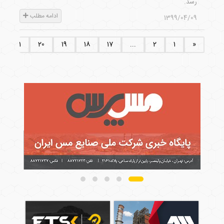
رسد.
ادامه مطلب
1399/04/09
21
20
19
18
17
...
2
1
«