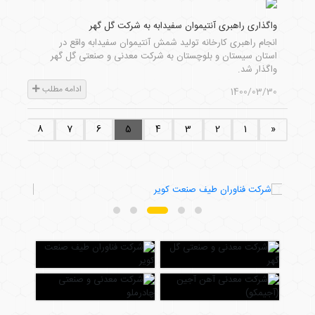
واگذاری راهبری آنتیموان سفیدابه به شرکت گل گهر
انجام راهبری کارخانه تولید شمش آنتیموان سفیدابه واقع در
استان سیستان و بلوچستان به شرکت معدنی و صنعتی گل گهر
واگذار شد.
ادامه مطلب
1400/03/30
...
8
7
6
5
4
3
2
1
«