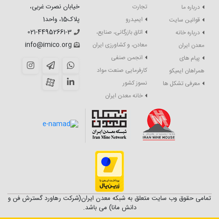
خیابان نصرت غربی،
تجارت
درباره ما
پلاک15، واحد1
ایمیدرو
قوانین سایت
021-44952661-3
اتاق بازرگانی، صنایع،
درباره خانه
info@imico.org
معادن، و کشاورزی ایران
معدن ایران
انجمن صنفی
پیام های
کارفرمایی صنعت مواد
همراهان ایمیکو
نسوز کشور
معرفی تشکل ها
خانه معدن ایران
تمامی حقوق وب سایت متعلق به شبکه معدن ایران(شرکت رهاورد گسترش فن و
دانش مانا) می باشد.