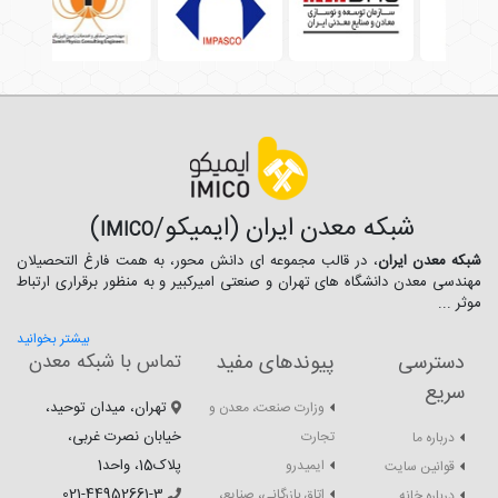
شبکه معدن ایران (ایمیکو/
)
IMICO
شبکه معدن ایران
، در قالب مجموعه ای دانش محور، به همت فارغ­ التحصیلان
مهندسی معدن دانشگاه ­های تهران و صنعتی امیرکبیر و به منظور برقراری ارتباط
موثر ...
بیشتر بخوانید
دسترسی
پیوندهای مفید
تماس با شبکه معدن
سریع
تهران، میدان توحید،
وزارت صنعت، معدن و
خیابان نصرت غربی،
تجارت
درباره ما
پلاک15، واحد1
ایمیدرو
قوانین سایت
021-44952661-3
اتاق بازرگانی، صنایع،
درباره خانه