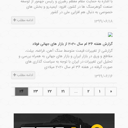
با اشاره به حمایت مقام معظم رهبری و رئیس جهمور از توسعه
صنعت گوهرسنگ ها در کشور، افزود: ایمیدرو و بخش های
خصوصی به دنبال هم افزایی ملی در کشور
ادامه مطلب
1399/06/18
گزارش هفته 36 ام سال 2020 از بازار های جهانی فولاد
گزارشی از تغییرات قیمت متوسط سنگ آهن، قراضه، بیلت،
مقاطع و ورق در بازار ایران و بازار های جهانی به همراه بررسی و
تحلیل این تغییرات در ایران با توجه به سیاست گذاری های
صورت گرفته در هفته 36 ام سال 2020 میلادی
ادامه مطلب
1399/06/16
25
24
23
22
21
...
2
1
«