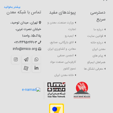
بیشتر بخوانید
دسترسی
پیوندهای مفید
تماس با شبکه معدن
سریع
تهران، میدان توحید،
وزارت صنعت، معدن و
خیابان نصرت غربی،
تجارت
درباره ما
پلاک15، واحد1
ایمیدرو
قوانین سایت
021-44952661-3
اتاق بازرگانی، صنایع،
درباره خانه
info@imico.org
معادن، و کشاورزی ایران
معدن ایران
انجمن صنفی
پیام های
کارفرمایی صنعت مواد
همراهان ایمیکو
نسوز کشور
معرفی تشکل ها
خانه معدن ایران