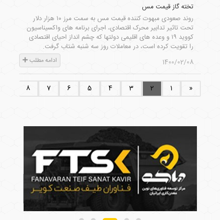
تخته گاز قیمت مس
روند صعودی مبهوت کننده قیمت مس به سمت مرز ۱۰ هزار دلار
تحت تاثیر تدابیر محرک اقتصادی، اجرای برنامه های واکسیناسیون
کووید ۱۹ و وعده های اقلیمی دولتها که چشم انداز احیای اقتصادی
را تقویت کرده است، در معاملات روز سه شنبه شتاب گرفت.
ادامه مطلب
1400/02/08
9
8
7
6
5
4
3
2
1
«