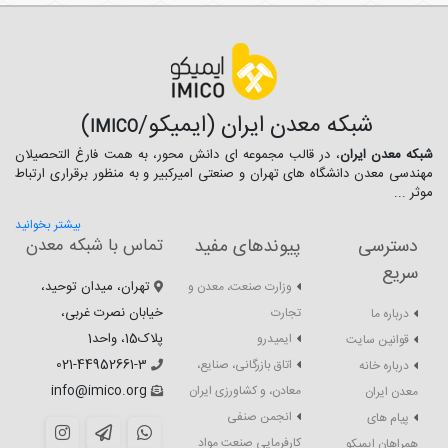
شبکه معدن ایران (ایمیکو/
)
IMICO
شبکه معدن ایران
، در قالب مجموعه ای دانش محور، به همت فارغ­ التحصیلان
مهندسی معدن دانشگاه ­های تهران و صنعتی امیرکبیر و به منظور برقراری ارتباط
موثر ...
بیشتر بخوانید
دسترسی
پیوندهای مفید
تماس با شبکه معدن
سریع
تهران، میدان توحید،
وزارت صنعت، معدن و
خیابان نصرت غربی،
تجارت
درباره ما
پلاک15، واحد1
ایمیدرو
قوانین سایت
021-44952661-3
اتاق بازرگانی، صنایع،
درباره خانه
info@imico.org
معادن، و کشاورزی ایران
معدن ایران
انجمن صنفی
پیام های
کارفرمایی صنعت مواد
همراهان ایمیکو