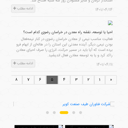
استاندار کرمان و سایر مسئولان روز سه شنبه افتتاح شد.
ادامه مطلب
1401/04/14
احیا یا توسعه، نقشه راه معدن در خراسان رضوی کدام است؟
فعالیت مناسب نیمی از معادن خراسان رضوی در کنار نیمه‌فعال
بودن نیمی دیگر، آینده معدنی این استان را در هاله‌ای از ابهام فرو
برده است که آیا باید در مسیر حرکت، انرژی را صرف احیای معادن
راکد کرد و یا به توسعه معادن فعال اندیشید.
ادامه مطلب
1401/04/11
...
8
7
6
5
4
3
2
1
«