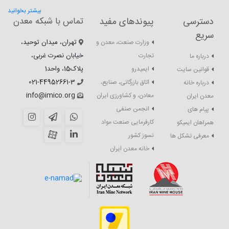
بیشتر بخوانید
دسترسی
پیوندهای مفید
تماس با شبکه معدن
سریع
تهران، میدان توحید،
وزارت صنعت، معدن و
خیابان نصرت غربی،
تجارت
درباره ما
پلاک15، واحد1
ایمیدرو
قوانین سایت
021-44952661-3
اتاق بازرگانی، صنایع،
درباره خانه
info@imico.org
معادن، و کشاورزی ایران
معدن ایران
انجمن صنفی
پیام های
کارفرمایی صنعت مواد
همراهان ایمیکو
نسوز کشور
معرفی تشکل ها
خانه معدن ایران