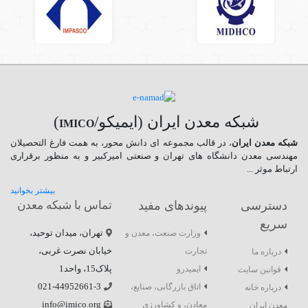
شبکه معدن ایران (ایمیکو/
)
IMICO
شبکه معدن ایران
، در قالب مجموعه ای دانش محور، به همت فارغ­ التحصیلان
مهندسی معدن دانشگاه ­های تهران و صنعتی امیرکبیر و به منظور برقراری
ارتباط موثر ...
بیشتر بخوانید
دسترسی
پیوندهای مفید
تماس با شبکه معدن
سریع
تهران، میدان توحید،
وزارت صنعت، معدن و
خیابان نصرت غربی،
تجارت
درباره ما
پلاک15، واحد1
ایمیدرو
قوانین سایت
021-44952661-3
اتاق بازرگانی، صنایع،
درباره خانه
info@imico.org
معادن، و کشاورزی
معدن ایران