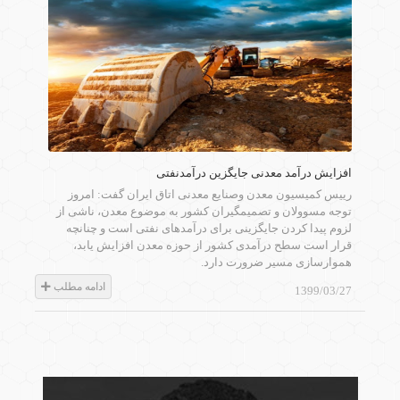
افزایش درآمد معدنی جایگزین درآمدنفتی
رییس کمیسیون معدن وصنایع معدنی اتاق ایران گفت: امروز
توجه مسوولان و تصمیم‎گیران کشور به موضوع معدن، ناشی از
لزوم پیدا کردن جایگزینی برای درآمدهای نفتی است و چنانچه
قرار است سطح درآمدی کشور از حوزه معدن افزایش یابد،
هموارسازی مسیر ضرورت دارد.
ادامه مطلب
1399/03/27