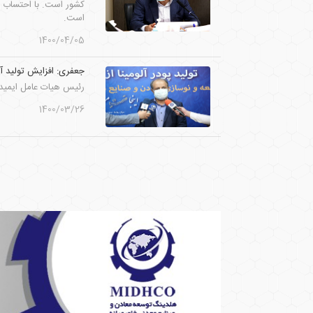
است.
1400/04/05
جعفری: افزایش تولید آل
رئیس هیات عامل ایمیدرو
1400/03/26