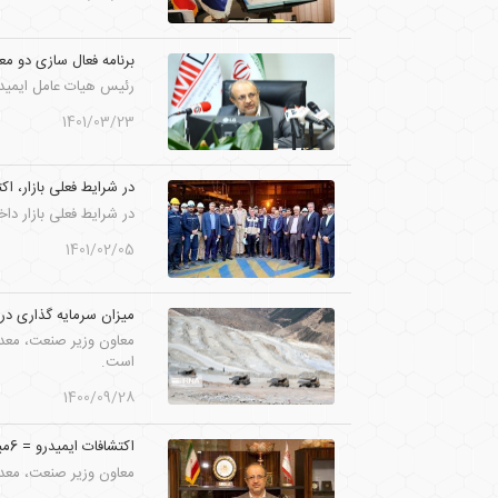
برنامه فعال سازی دو 
رئیس هیات عامل ایمیدر
1401/03/23
در شرایط فعلی بازار، 
در شرایط فعلی بازار د
1401/02/05
میزان سرمایه گذاری در ب
است.
1400/09/28
اکتشافات ایمیدرو = 6میلیارد دلار ثروت
معاون وزیر صنعت، معدن و تجارت گف