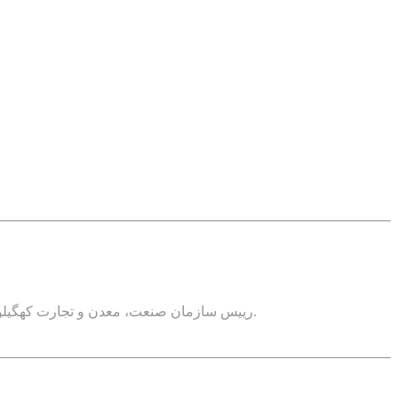
رییس سازمان صنعت، معدن و تجارت کهگیلویه و بویراحمد گفت: میزان استخراج از معادن استان سال ۱۳۹۹ نسبت به سال ۱۳۹۲ با افزایش سه برابری به ۲ هزار و۷۳۹ تن رسیده است.