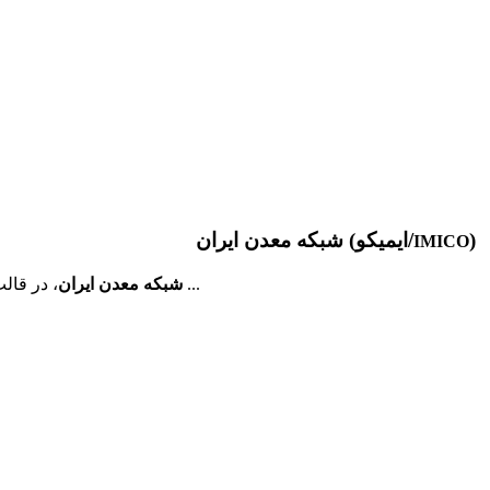
)
شبکه معدن ایران (ایمیکو/
IMICO
، در قالب مجموعه ای دانش محور، به همت فارغ­ التحصیلان مهندسی معدن دانشگاه ­های تهران و صنعتی امیرکبیر و به منظور برقراری ارتباط موثر ...
شبکه معدن ایران