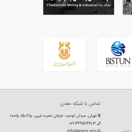
تماس با شبکه معدن
تهران، میدان توحید، خیابان نصرت غربی، پلاک15، واحد1
021-44952661-3
 ایران
info@imico.org