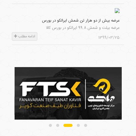
عرضه بیش از دو هزار تن شمش ایرالکو در بورس
عرضه بیلت و شمش 99.8 ایرالکو در بورس کالا
ادامه مطلب
1399/03/25