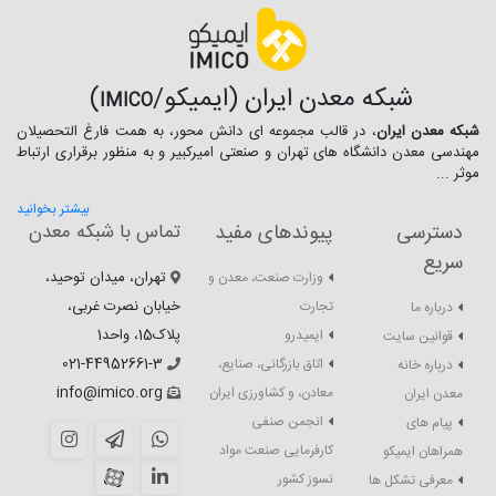
شبکه معدن ایران (ایمیکو/
)
IMICO
شبکه معدن ایران
، در قالب مجموعه ای دانش محور، به همت فارغ­ التحصیلان
مهندسی معدن دانشگاه ­های تهران و صنعتی امیرکبیر و به منظور برقراری ارتباط
موثر ...
بیشتر بخوانید
دسترسی
پیوندهای مفید
تماس با شبکه معدن
سریع
تهران، میدان توحید،
وزارت صنعت، معدن و
خیابان نصرت غربی،
تجارت
درباره ما
پلاک15، واحد1
ایمیدرو
قوانین سایت
021-44952661-3
اتاق بازرگانی، صنایع،
درباره خانه
info@imico.org
معادن، و کشاورزی ایران
معدن ایران
انجمن صنفی
پیام های
کارفرمایی صنعت مواد
همراهان ایمیکو
نسوز کشور
معرفی تشکل ها