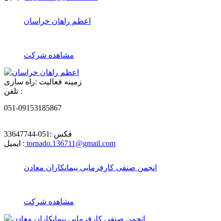
اعظم راهان خراسان
مشاهده شرکت
زمینه فعالیت :
راه سازی
تلفن :
051-09153185867
فکس :
051-33647744
tornado.136711@gmail.com
ایمیل :
انجمن صنفى كارفرمايى پيمانكاران معادن
مشاهده شرکت