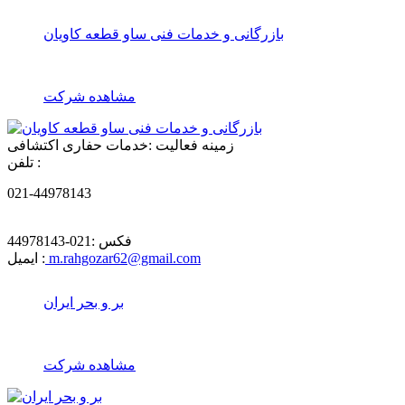
بازرگانی و خدمات فنی ساو قطعه کاویان
مشاهده شرکت
زمینه فعالیت :
خدمات حفاری اکتشافی
تلفن :
021-44978143
فکس :
021-44978143
m.rahgozar62@gmail.com
ایمیل :
بر و بحر ایران
مشاهده شرکت