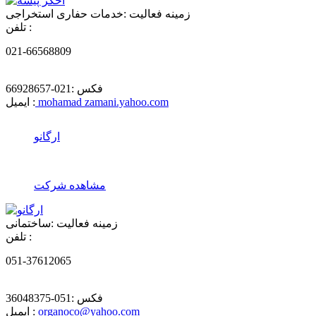
زمینه فعالیت :
خدمات حفاری استخراجی
تلفن :
021-66568809
فکس :
021-66928657
mohamad zamani.yahoo.com
ایمیل :
ارگانو
مشاهده شرکت
زمینه فعالیت :
ساختمانی
تلفن :
051-37612065
فکس :
051-36048375
organoco@yahoo.com
ایمیل :