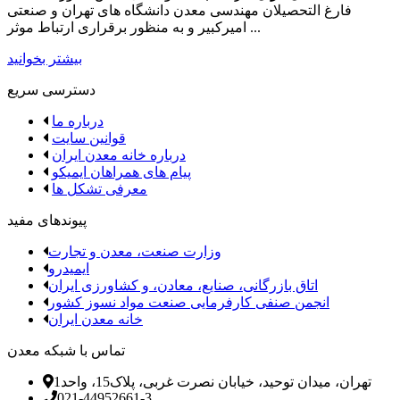
فارغ­ التحصیلان مهندسی معدن دانشگاه ­های تهران و صنعتی
امیرکبیر و به منظور برقراری ارتباط موثر ...
بیشتر بخوانید
دسترسی سریع
درباره ما
قوانین سایت
درباره خانه معدن ایران
پیام های همراهان ایمیکو
معرفی تشکل ها
پیوندهای مفید
وزارت صنعت، معدن و تجارت
ایمیدرو
اتاق بازرگانی، صنایع، معادن، و کشاورزی ایران
انجمن صنفی کارفرمایی صنعت مواد نسوز کشور
خانه معدن ایران
تماس با شبکه معدن
تهران، میدان توحید، خیابان نصرت غربی، پلاک15، واحد1
021-44952661-3