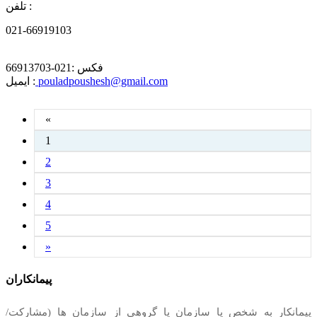
تلفن :
021-66919103
فکس :
021-66913703
pouladpoushesh@gmail.com
ایمیل :
«
1
2
3
4
5
»
پیمانکاران
پیمانکار به شخص یا سازمان یا گروهی از سازمان ها (مشارکت/