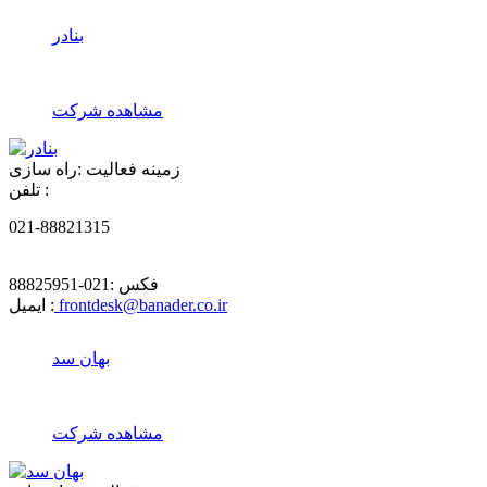
بنادر
مشاهده شرکت
زمینه فعالیت :
راه سازی
تلفن :
021-88821315
فکس :
021-88825951
frontdesk@banader.co.ir
ایمیل :
بهان سد
مشاهده شرکت