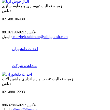
زمینه فعالیت :
بهسازی و مقاوم سازی
تلفن :
021-88106430
فکس :
021-88107190
rouzbeh.rahimian@aliaj-joosh.com
ایمیل :
احداث دانشوران
مشاهده شرکت
زمینه فعالیت :
نصب و راه اندازی ماشین آلات
تلفن :
021-88012293
فکس :
021-88632846
dieco@dieco.ir
ایمیل :