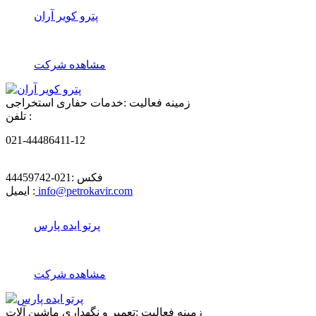
پترو کویر آران
مشاهده شرکت
زمینه فعالیت :
خدمات حفاری استخراجی
تلفن :
021-44486411-12
فکس :
021-44459742
info@petrokavir.com
ایمیل :
پرتو ایده پارس
مشاهده شرکت
زمینه فعالیت :
تعمیر و نگهداری ماشین آلات