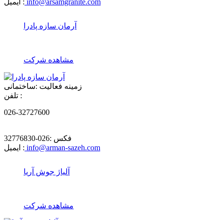
info@arsamgranite.com
ایمیل :
آرمان سازه پادرا
مشاهده شرکت
زمینه فعالیت :
ساختمانی
تلفن :
026-32727600
فکس :
026-32776830
info@arman-sazeh.com
ایمیل :
آلیاژ جوش آریا
مشاهده شرکت