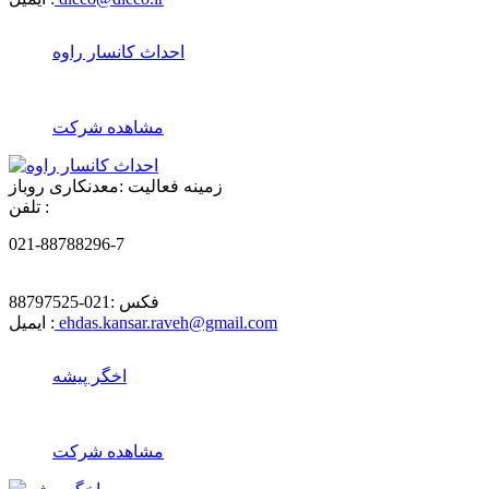
احداث کانسار راوه
مشاهده شرکت
زمینه فعالیت :
معدنکاری روباز
تلفن :
021-88788296-7
فکس :
021-88797525
ehdas.kansar.raveh@gmail.com
ایمیل :
اخگر پیشه
مشاهده شرکت