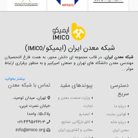
شبکه معدن ایران (ایمیکو/
)
IMICO
شبکه معدن ایران
، در قالب مجموعه ای دانش محور، به همت فارغ­ التحصیلان
مهندسی معدن دانشگاه ­های تهران و صنعتی امیرکبیر و به منظور برقراری ارتباط
موثر ...
بیشتر بخوانید
دسترسی
پیوندهای مفید
تماس با شبکه معدن
سریع
تهران، میدان توحید،
وزارت صنعت، معدن و
خیابان نصرت غربی،
تجارت
درباره ما
پلاک15، واحد1
ایمیدرو
قوانین سایت
021-44952661-3
اتاق بازرگانی، صنایع،
درباره خانه
info@imico.org
معادن، و کشاورزی ایران
معدن ایران