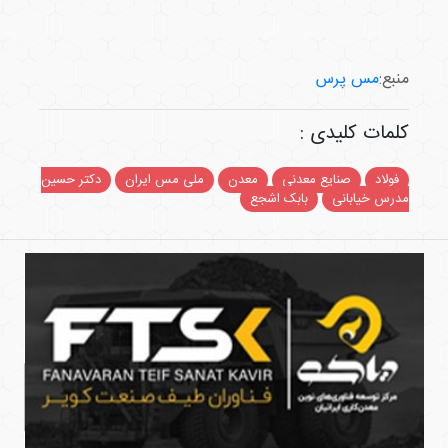
منبع:
مس پرس
کلمات کلیدی :
فولاد
صنایع معدنی
معدن
ملی مس ایران
دکتر حسین
مدرس خیابانی
بابک اشجع