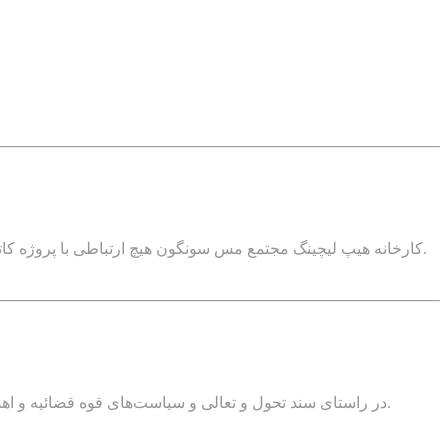
مدیرعامل شرکت ملی صنایع مس ایران گفت: حادثه آتش‌سوزی اخیر در واحد SX کارخانه هیپ لیچینگ مجتمع مس سونگون هیچ ارتباطی با پروژه کاتد ندارد و این ابرپروژه با تمام توان در حال پیشرفت است.
در راستای سند تحول و تعالی و سیاست‌های قوه قضائیه و اهداف اقتصاد مقاومتی، نخستین شورای حل اختلاف تخصصی معادن با حضور رییس کل دادگستری کرمان در مجتمع‌ مس شهربابک افتتاح شد.