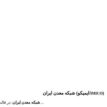
)
شبکه معدن ایران (ایمیکو/
IMICO
، در قالب مجموعه ای دانش محور، به همت فارغ­ التحصیلان مهندسی معدن دانشگاه ­های تهران و صنعتی امیرکبیر و به منظور برقراری ارتباط موثر ...
شبکه معدن ایران