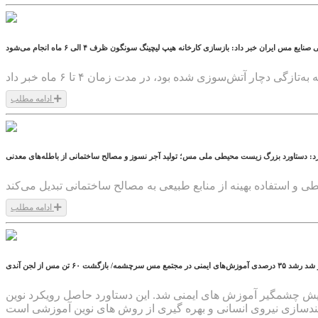
مس ایران خبر داد: بازسازی کارخانه هیپ لیچینگ سونگون ظرف ۴ الی ۶ ماه انجام می‌شود
ادامه مطلب
1403/11/06
د: دستاورد بزرگ زیست محیطی ملی مس؛ تولید آجر نسوز و مصالح ساختمانی از باطله‌های معدنی
ادامه مطلب
1403/11/06
۶ تن مس از لجن آندی
 نخست سال جاری موفق به بازگرداندن ۶۰ تن مس به چرخه تولید و افزایش چشمگیر آموزش های ایمنی شد. این دستاورد حاصل رویکرد نوین