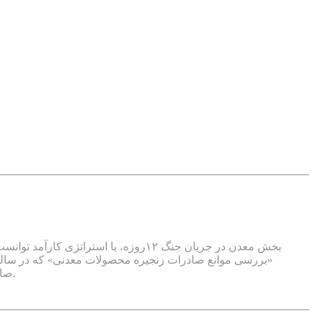
بخش معدن در جریان جنگ ۱۲روزه، با ا
«بررسی موانع صادرات زنجیره محصولات معدنی» که در سالن 
صاحب‌نظران حاضر در نشست «سیاست‌های ارزی ناکارآمد» را به‌عنوان مانع اصلی حضور موثرتر ایران در زنجیره ارزش جهانی معرفی کردند.