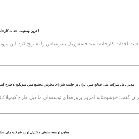
آخرین وضعیت احداث کارخانه اسید فسفوریک بندرعباس/در
مدیرعامل شرکت ملی صنایع مس ایران در جلسه شورای معاونین مجتمع مس سونگون: طرح کیم
معاون توسعه صنعتی و کنترل تولید شرکت ملی صنا