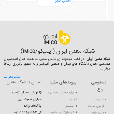
شبکه معدن ایران (ایمیکو/
)
IMICO
شبکه معدن ایران
، در قالب مجموعه ای دانش محور، به همت فارغ­ التحصیلان
مهندسی معدن دانشگاه ­های تهران و صنعتی امیرکبیر و به منظور برقراری ارتباط
موثر ...
بیشتر بخوانید
دسترسی
پیوندهای مفید
تماس با شبکه معدن
سریع
تهران، میدان توحید،
وزارت صنعت، معدن و
خیابان نصرت غربی،
تجارت
درباره ما
پلاک15، واحد1
ایمیدرو
قوانین سایت
021-44952661-3
اتاق بازرگانی، صنایع،
درباره خانه