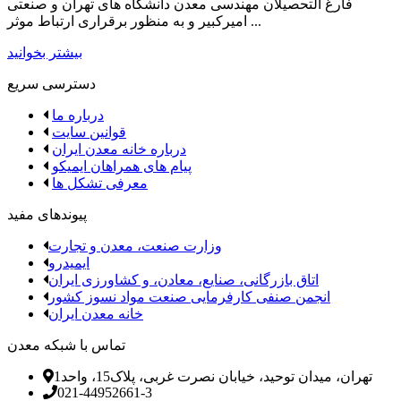
فارغ­ التحصیلان مهندسی معدن دانشگاه ­های تهران و صنعتی
امیرکبیر و به منظور برقراری ارتباط موثر ...
بیشتر بخوانید
دسترسی سریع
درباره ما
قوانین سایت
درباره خانه معدن ایران
پیام های همراهان ایمیکو
معرفی تشکل ها
پیوندهای مفید
وزارت صنعت، معدن و تجارت
ایمیدرو
اتاق بازرگانی، صنایع، معادن، و کشاورزی ایران
انجمن صنفی کارفرمایی صنعت مواد نسوز کشور
خانه معدن ایران
تماس با شبکه معدن
تهران، میدان توحید، خیابان نصرت غربی، پلاک15، واحد1
021-44952661-3