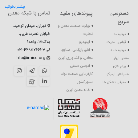
بیشتر بخوانید
دسترسی
پیوندهای مفید
تماس با شبکه معدن
سریع
تهران، میدان توحید،
وزارت صنعت، معدن و
خیابان نصرت غربی،
تجارت
درباره ما
پلاک15، واحد1
ایمیدرو
قوانین سایت
021-44952661-3
اتاق بازرگانی، صنایع،
درباره خانه
info@imico.org
معادن، و کشاورزی ایران
معدن ایران
انجمن صنفی
پیام های
کارفرمایی صنعت مواد
همراهان ایمیکو
نسوز کشور
معرفی تشکل ها
خانه معدن ایران