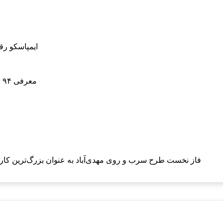
ایمپاسکو رقم زد: معرفی ۹۴ محدوده
معرفی ۹۴ محدوده معدنی امیدبخش و صدور ۱۲ پروانه اکتشاف توسط ایمپاسکو
فاز نخست طرح سرب و روی مهدی‌آباد به عنوان بزرگ‌ترین کارخانه کنسانتره روی ک