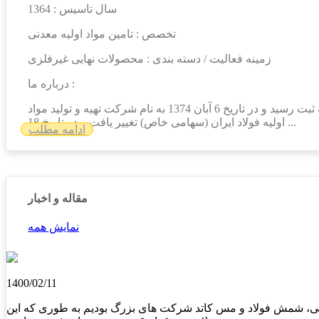
سال تاسیس : 1364
تخصص : تامین مواد اولیه معدنی
زمینه فعالیت / دسته بندی : محصولات نهایی غیرفلزی
درباره ما :
۲۲ ديماه 1364 در شهرستان لنجان اصفهان به نام شرکت سهامی خاص تهيه مواد غير فلزی به ثبت رسید و در تاریخ 6 آبان 1374 به نام شرکت تهيه و توليد مواد
اوليه فولاد ايران (سهامی خاص) تغییر یافت و در تاریخ 18 ...
ادامه مطلب
مقاله و اخبار
نمایش همه
1400/02/11
فنجی، شمش فولاد و مس کاتد شرکت های بزرگ بودیم به طوری که این