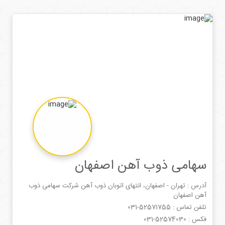
سهامی ذوب آهن اصفهان
آدرس : تهران - اصفهان، انتهای اتوبان ذوب آهن شرکت سهامی ذوب
آهن اصفهان
تلفن تماس :
031-52571755
فکس :
031-52574030