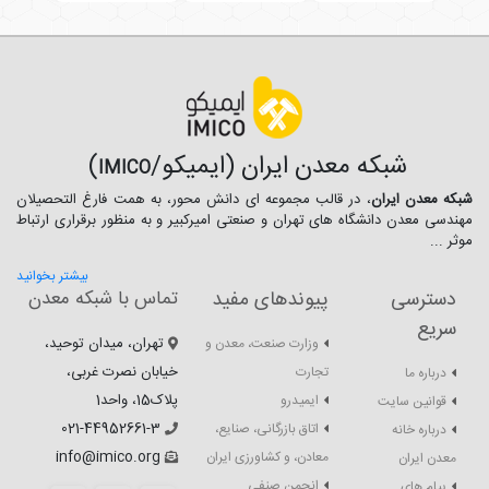
شبکه معدن ایران (ایمیکو/
)
IMICO
شبکه معدن ایران
، در قالب مجموعه ای دانش محور، به همت فارغ­ التحصیلان
مهندسی معدن دانشگاه ­های تهران و صنعتی امیرکبیر و به منظور برقراری ارتباط
موثر ...
بیشتر بخوانید
دسترسی
پیوندهای مفید
تماس با شبکه معدن
سریع
تهران، میدان توحید،
وزارت صنعت، معدن و
خیابان نصرت غربی،
تجارت
درباره ما
پلاک15، واحد1
ایمیدرو
قوانین سایت
021-44952661-3
اتاق بازرگانی، صنایع،
درباره خانه
info@imico.org
معادن، و کشاورزی ایران
معدن ایران
انجمن صنفی
پیام های