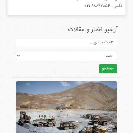
فکس :
021-88842854
آرشیو اخبار و مقالات
جستجو