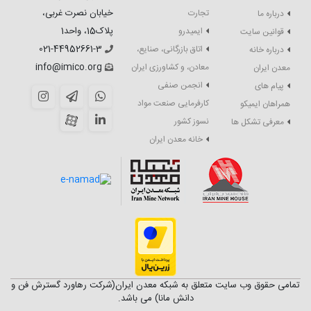
خیابان نصرت غربی،
تجارت
درباره ما
پلاک15، واحد1
ایمیدرو
قوانین سایت
021-44952661-3
اتاق بازرگانی، صنایع،
درباره خانه
info@imico.org
معادن، و کشاورزی ایران
معدن ایران
انجمن صنفی
پیام های
کارفرمایی صنعت مواد
همراهان ایمیکو
نسوز کشور
معرفی تشکل ها
خانه معدن ایران
تمامی حقوق وب سایت متعلق به شبکه معدن ایران(شرکت رهاورد گسترش فن و
دانش مانا) می باشد.