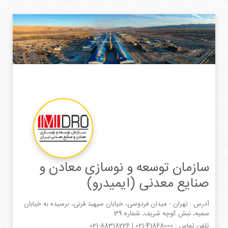
سازمان توسعه و نوسازی معادن و
صنایع معدنی (ایمیدرو)
آدرس : تهران - میدان فردوسی، خیابان سپهبد قرنی، نرسیده به خیابان
سمیه، نبش کوچه شریف، شماره 39
تلفن تماس :
021-41868000
|
021-88318226