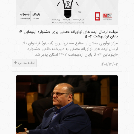
مهلت ارسال ایده های نوآورانه معدنی برای جشنواره اینوماین 4؛
پایان اردیبهشت 1402
مرکز نوآوری معادن و صنایع معدنی ایران (ایمینو) فراخوان داد:
ارسال ایده های نوآورانه معدنی به دبیرخانه دائمی جشنواره
«اینوماین 4» تا پایان اردیبهشت 1402 امکان پذیر شد.
ادامه مطلب
1401/12/02