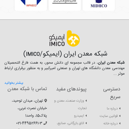
شبکه معدن ایران (ایمیکو/
)
IMICO
شبکه معدن ایران
، در قالب مجموعه ای دانش محور، به همت فارغ­ التحصیلان
مهندسی معدن دانشگاه ­های تهران و صنعتی امیرکبیر و به منظور برقراری ارتباط
موثر ...
بیشتر بخوانید
دسترسی
پیوندهای مفید
تماس با شبکه معدن
سریع
تهران، میدان توحید،
وزارت صنعت، معدن و
خیابان نصرت غربی،
تجارت
درباره ما
پلاک15، واحد1
ایمیدرو
قوانین سایت
021-44952661-3
اتاق بازرگانی، صنایع،
درباره خانه