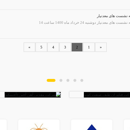
 نشست های معدنیار
عدنیار دوشنبه 24 خرداد ماه 1400 ساعت 14
»
5
4
3
2
1
«