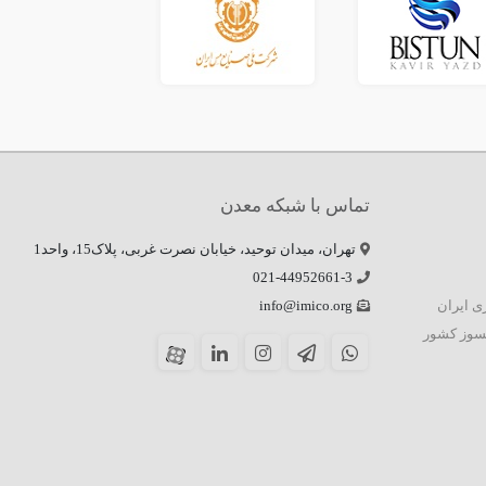
تماس با شبکه معدن
تهران، میدان توحید، خیابان نصرت غربی، پلاک15، واحد1
021-44952661-3
زی ایران
info@imico.org
سوز کشور