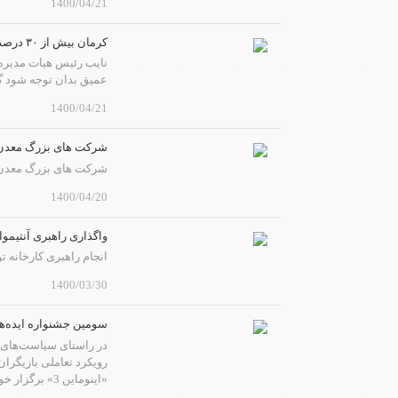
1400/04/21
کرمان بیش از ۳۰ درصد فعالیت های معدنی کشور و ذخایر خدادادی را تشکیل می دهد
نایب رئیس هیات مدیره 
عمیق بدان توجه شود گ
1400/04/21
شرکت های بزرگ معدن و صنایع 
شرکت های بزرگ معدن و صنایع معد
1400/04/20
واگذاری راهبری آنتیمو
انجام راهبری کارخانه 
1400/03/30
سومین جشنواره ایده‌های
در راستای سیاست‌های اق
رویکرد تعاملی بازیگرا
«اینوماین 3» برگزار خواهد شد.