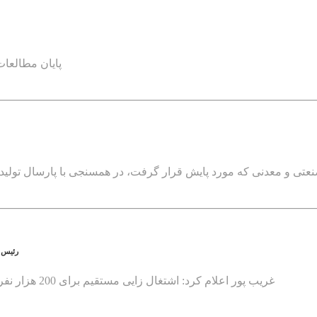
پایان مطالعات
رئیس هیات 
غریب پور اعلام کرد: اشتغال زایی مستقیم برای 200 هزار نفر با رونق صنعت فولاد. افق 1404 برای تولید 55 میلیون تنی فولاد ایران