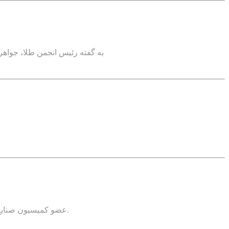
به گفته رئیس انجمن طلا، جواهر
عضو کمیسیون صنایع و معادن مجلس شورای اسلامی: معدن طلای اندریان در شهرستان ورزقان به جای فرصت برای توسعه منطقه تبدیل به معضل شده است.