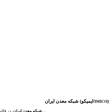
)
شبکه معدن ایران (ایمیکو/
IMICO
، در قالب مجموعه ای دانش محور، به همت فارغ­ التحصیلان مهندسی معدن دانشگاه ­های تهران و صنعتی امیرکبیر و به منظور برقراری ارتباط موثر ...
شبکه معدن ایران