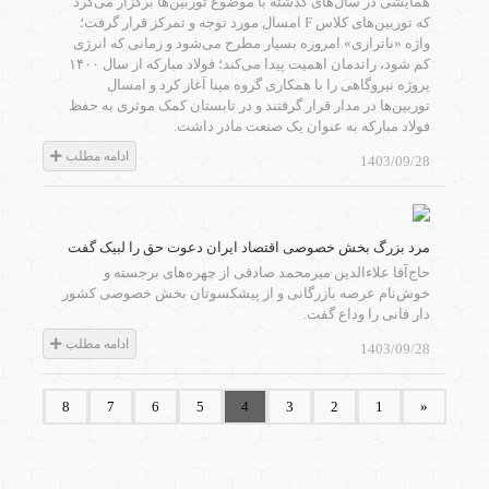
همایشی در سال‌های گذشته با موضوع توربین‌ها برگزار می‌کرد
که توربین‌های کلاس F امسال مورد توجه و تمرکز قرار گرفت؛
واژه «ناترازی» امروزه بسیار مطرح می‌شود و زمانی که انرژی
کم شود، راندمان اهمیت پیدا می‌کند؛ فولاد مبارکه از سال ۱۴۰۰
پروژه نیروگاهی را با همکاری گروه مپنا آغاز کرد و امسال
توربین‌ها در مدار قرار گرفتند و در تابستان کمک موثری به حفظ
فولاد مبارکه به عنوان یک صنعت مادر داشت.
ادامه مطلب
1403/09/28
مرد بزرگ بخش خصوصی اقتصاد ایران دعوت حق را لبیک گفت
حاج‌آقا علاءالدین میرمحمد صادقی از چهره‌های برجسته و
خوش‌نام عرصه بازرگانی و از پیشکسوتان بخش خصوصی کشور
دار فانی را وداع گفت.
ادامه مطلب
1403/09/28
...
8
7
6
5
4
3
2
1
«