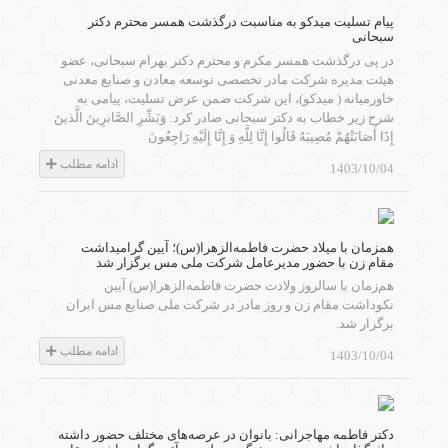
پیام تسلیت میدکو به مناسبت درگذشت همسر محترم دکتر
سبحانی
در پی درگذشت همسر مکرم و محترم دکتر بهرام سبحانی، عضو
هیئت مدیره شرکت مادر تخصصی توسعه معادن و صنایع معدنی
خاورمیانه ( میدکو)، این شرکت ضمن عرض تسلیت، پیامی به
شرح زیر خطاب به دکتر سبحانی صادر کرد: وَبَشِّرِ الصَّابرِینَ الَّذینَ
إِذَا أَصَابَتْهُمْ مُصِیبَهٌ قَالُوا إِنَّا لِلَّهِ وَ إِنَّا إِلَیْهِ رَاجِعُونَ
ادامه مطلب
1403/10/04
همزمان با میلاد حضرت فاطمه‌الزهرا(س)؛ آیین گرامیداشت
مقام زن با حضور مدیرعامل شرکت ملی مس برگزار شد
هم‌زمان با سالروز ولادت حضرت فاطمه‌الزهرا(س) آیین
نکوداشت مقام زن و روز مادر در شرکت ملی صنایع مس ایران
برگزار شد.
ادامه مطلب
1403/10/04
دکتر فاطمه مهاجرانی: بانوان در عرصه‌های مختلف حضور داشته