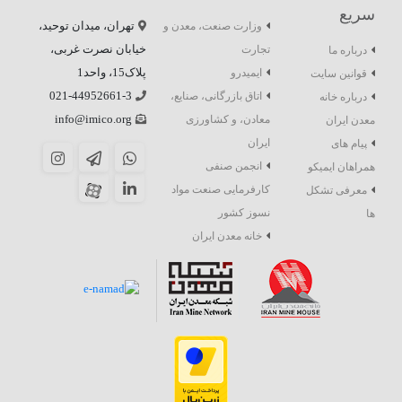
سریع
تهران، میدان توحید،
وزارت صنعت، معدن و
خیابان نصرت غربی،
تجارت
درباره ما
پلاک15، واحد1
ایمیدرو
قوانین سایت
021-44952661-3
اتاق بازرگانی، صنایع،
درباره خانه
info@imico.org
معادن، و کشاورزی
معدن ایران
ایران
پیام های
انجمن صنفی
همراهان ایمیکو
کارفرمایی صنعت مواد
معرفی تشکل
نسوز کشور
ها
خانه معدن ایران