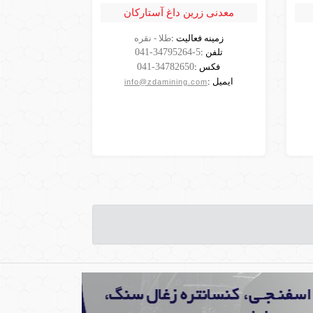
معدنی زرین داغ آستارکان
زمینه فعالیت :
طلا - نقره
مشاهده
تلفن :
041-34795264-5
شرکت
فکس :
041-34782650
ایمیل :
info@zdamining.com