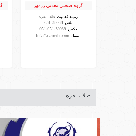
گروه صنعتی معدنی زرمهر
گس
مارلیک
زمینه فعالیت :
طلا - نقره
مشاهده
تلفن :
051-38088
شرکت
فکس :
051-051-38088
ایمیل :
Info@zarmehr.com
طلا - نقره