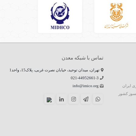
تماس با شبکه معدن
تهران، میدان توحید، خیابان نصرت غربی، پلاک15، واحد1
021-44952661-3
زی ایران
info@imico.org
سوز کشور