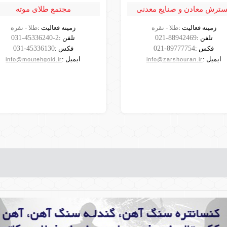
ترش معادن و صنایع معدنی
مجتمع طلای موته
طلای زرشوران
زمینه فعالیت :
طلا - نقره
زمینه فعالیت :
طلا - نقره
مشاهده
مشاهده
تلفن :
021-88942469
تلفن :
031-45336240-2
شرکت
شرکت
فکس :
021-89777754
فکس :
031-45336130
ایمیل :
ایمیل :
info@moutehgold.ir
info@zarshouran.ir