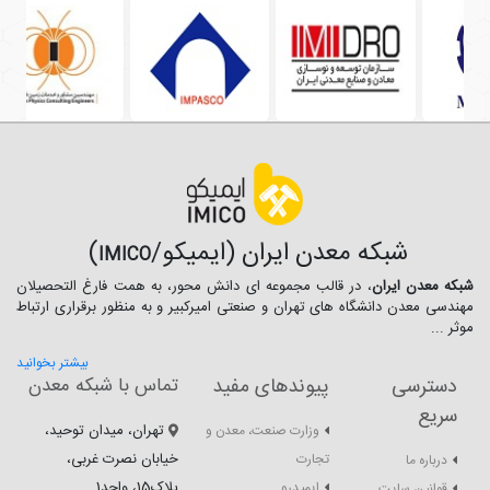
شبکه معدن ایران (ایمیکو/
)
IMICO
شبکه معدن ایران
، در قالب مجموعه ای دانش محور، به همت فارغ­ التحصیلان
مهندسی معدن دانشگاه ­های تهران و صنعتی امیرکبیر و به منظور برقراری ارتباط
موثر ...
بیشتر بخوانید
دسترسی
پیوندهای مفید
تماس با شبکه معدن
سریع
تهران، میدان توحید،
وزارت صنعت، معدن و
خیابان نصرت غربی،
تجارت
درباره ما
پلاک15، واحد1
ایمیدرو
قوانین سایت