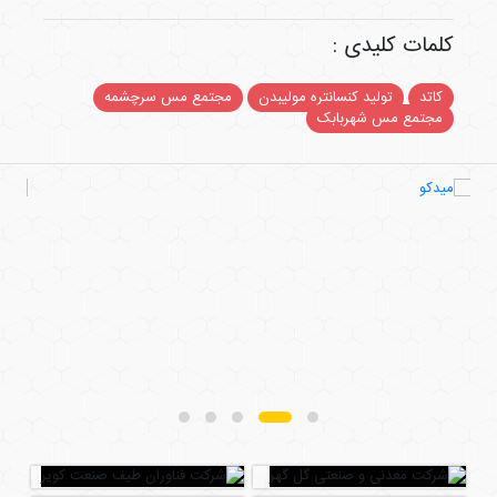
کلمات کلیدی :
کاتد
تولید کنسانتره مولیبدن
مجتمع مس سرچشمه
مجتمع مس شهربابک