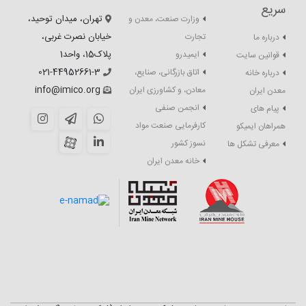
سریع
تهران، میدان توحید،
وزارت صنعت، معدن و
خیابان نصرت غربی،
تجارت
درباره ما
پلاک15، واحد1
ایمیدرو
قوانین سایت
021-44952661-3
اتاق بازرگانی، صنایع،
درباره خانه
info@imico.org
معادن، و کشاورزی ایران
معدن ایران
انجمن صنفی
پیام های
کارفرمایی صنعت مواد
همراهان ایمیکو
نسوز کشور
معرفی تشکل ها
خانه معدن ایران