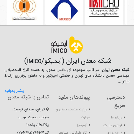
شبکه معدن ایران (ایمیکو/
)
IMICO
شبکه معدن ایران
، در قالب مجموعه ای دانش محور، به همت فارغ­ التحصیلان
مهندسی معدن دانشگاه ­های تهران و صنعتی امیرکبیر و به منظور برقراری ارتباط
موثر ...
بیشتر بخوانید
دسترسی
پیوندهای مفید
تماس با شبکه معدن
سریع
تهران، میدان توحید،
وزارت صنعت، معدن و
خیابان نصرت غربی،
تجارت
درباره ما
پلاک15، واحد1
ایمیدرو
قوانین سایت
021-44952661-3
اتاق بازرگانی، صنایع،
درباره خانه