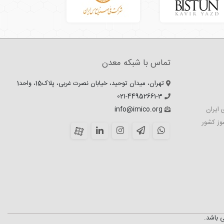
تماس با شبکه معدن
تهران، میدان توحید، خیابان نصرت غربی، پلاک15، واحد1
021-44952661-3
 ایران
info@imico.org
وز کشور
 باشد.