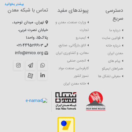
بیشتر بخوانید
دسترسی
پیوندهای مفید
تماس با شبکه معدن
سریع
تهران، میدان توحید،
وزارت صنعت، معدن و
خیابان نصرت غربی،
تجارت
درباره ما
پلاک15، واحد1
ایمیدرو
قوانین سایت
021-44952661-3
اتاق بازرگانی، صنایع،
درباره خانه
info@imico.org
معادن، و کشاورزی ایران
معدن ایران
انجمن صنفی
پیام های
کارفرمایی صنعت مواد
همراهان ایمیکو
نسوز کشور
معرفی تشکل ها
خانه معدن ایران