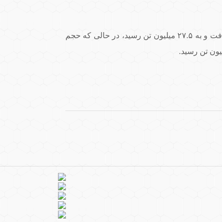
تغییرات در مواد اولیه در بخش‌های مختلف متفاوت بود. مصرف محصولات فلزی شده (Metallised) ۲.۴ درصد افزایش یافت و به ۲۷.۵ میلیون تن رسید، در حالی که حجم