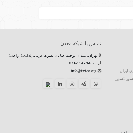
تماس با شبکه معدن
تهران، میدان توحید، خیابان نصرت غربی، پلاک15، واحد1
021-44952661-3
زی ایران
info@imico.org
سوز کشور
ی باشد.