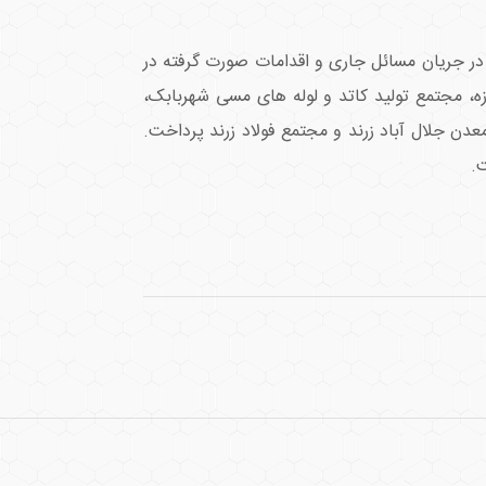
 در جریان مسائل جاری و اقدامات صورت گرفته در
 خود در ابتدا روز سه‌شنبه 20 آذر به معدن مس چاه فیروزه، مجتمع تولید کاتد و لوله های مسی شهربابک،
 معدن شماره 4 سیرجان سرزده و سپس روز چهارشنبه 21 آذر به بازدید از معدن جلال آباد زرند و‌ مجتمع فولاد زرند پرداخت.
ت.