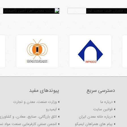
دسترسی سریع
پیوندهای مفید
درباره ما
وزارت صنعت، معدن و تجارت
قوانین سایت
ایمیدرو
درباره خانه معدن ایران
اتاق بازرگانی، صنایع، معادن، و کشاورزی
پیام های همراهان ایمیکو
انجمن صنفی کارفرمایی صنعت مواد نس