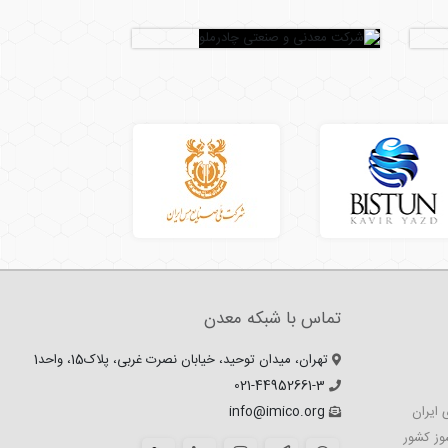
تماس با شبکه معدن
تهران، میدان توحید، خیابان نصرت غربی، پلاک15، واحد1
021-44952661-3
 ایران
info@imico.org
وز کشور