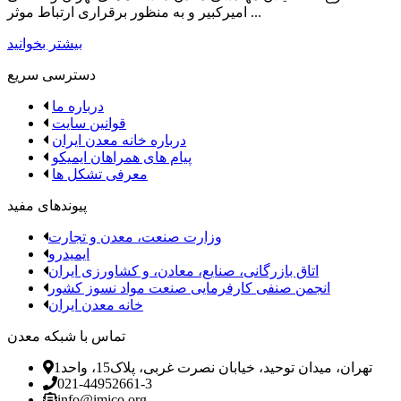
امیرکبیر و به منظور برقراری ارتباط موثر ...
بیشتر بخوانید
دسترسی سریع
درباره ما
قوانین سایت
درباره خانه معدن ایران
پیام های همراهان ایمیکو
معرفی تشکل ها
پیوندهای مفید
وزارت صنعت، معدن و تجارت
ایمیدرو
اتاق بازرگانی، صنایع، معادن، و کشاورزی ایران
انجمن صنفی کارفرمایی صنعت مواد نسوز کشور
خانه معدن ایران
تماس با شبکه معدن
تهران، میدان توحید، خیابان نصرت غربی، پلاک15، واحد1
021-44952661-3
info@imico.org