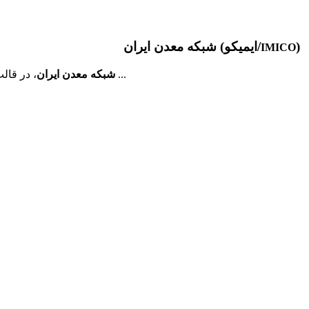
)
شبکه معدن ایران (ایمیکو/
IMICO
، در قالب مجموعه ای دانش محور، به همت فارغ­ التحصیلان مهندسی معدن دانشگاه ­های تهران و صنعتی امیرکبیر و به منظور برقراری ارتباط موثر ...
شبکه معدن ایران