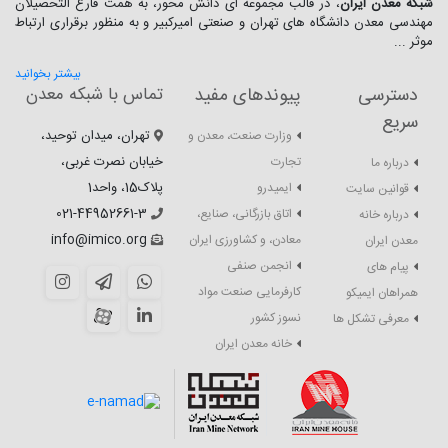
شبکه معدن ایران
، در قالب مجموعه ای دانش محور، به همت فارغ­ التحصیلان
مهندسی معدن دانشگاه ­های تهران و صنعتی امیرکبیر و به منظور برقراری ارتباط
موثر ...
بیشتر بخوانید
دسترسی
پیوندهای مفید
تماس با شبکه معدن
سریع
تهران، میدان توحید،
وزارت صنعت، معدن و
خیابان نصرت غربی،
تجارت
درباره ما
پلاک15، واحد1
ایمیدرو
قوانین سایت
021-44952661-3
اتاق بازرگانی، صنایع،
درباره خانه
info@imico.org
معادن، و کشاورزی ایران
معدن ایران
انجمن صنفی
پیام های
کارفرمایی صنعت مواد
همراهان ایمیکو
نسوز کشور
معرفی تشکل ها
خانه معدن ایران