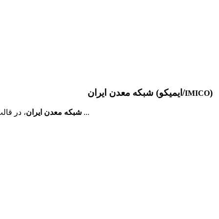
)
شبکه معدن ایران (ایمیکو/
IMICO
، در قالب مجموعه ای دانش محور، به همت فارغ­ التحصیلان مهندسی معدن دانشگاه ­های تهران و صنعتی امیرکبیر و به منظور برقراری ارتباط موثر ...
شبکه معدن ایران