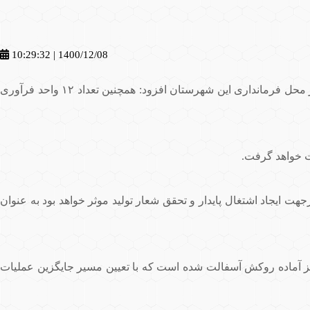
1400/12/08 | 10:29:32
حشمت رضایی روز شنبه در نشست هماهنگی تسریع در روند اجرای این پروژه اجرای روکش آسفالت جاده دسترسی به معادن گیلانغرب در محل فرمانداری این شهرستان افزود: همچنین تعداد ۱۲ واحد فرآوری
ت خواهد گرفت.
 ایجاد اشتغال پایدار و تحقق شعار تولید موثر خواهد بود به عنوان
ده به طول ۱۰ کیلومتر به صورت ۱۰۰ درصد انجام شده است و ۳ کیلومتر از این مسیر نیز آماده روکش آسفالت شده است که با تعیین مسیر جایگزین عملیات