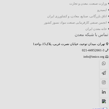
وزارت صنعت، معدن و تجارت
ایمیدرو
اتاق بازرگانی، صنایع، معادن، و کشاورزی ایران
انجمن صنفی کارفرمایی صنعت مواد نسوز کشور
خانه معدن ایران
تماس با شبکه معدن
تهران، میدان توحید، خیابان نصرت غربی، پلاک15، واحد1
021-44952661-3
info@imico.org