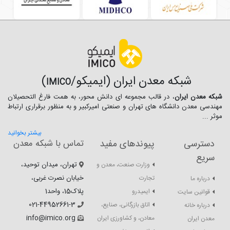
شبکه معدن ایران (ایمیکو/
)
IMICO
شبکه معدن ایران
، در قالب مجموعه ای دانش محور، به همت فارغ­ التحصیلان
مهندسی معدن دانشگاه ­های تهران و صنعتی امیرکبیر و به منظور برقراری ارتباط
موثر ...
بیشتر بخوانید
دسترسی
پیوندهای مفید
تماس با شبکه معدن
سریع
تهران، میدان توحید،
وزارت صنعت، معدن و
خیابان نصرت غربی،
تجارت
درباره ما
پلاک15، واحد1
ایمیدرو
قوانین سایت
021-44952661-3
اتاق بازرگانی، صنایع،
درباره خانه
info@imico.org
معادن، و کشاورزی ایران
معدن ایران