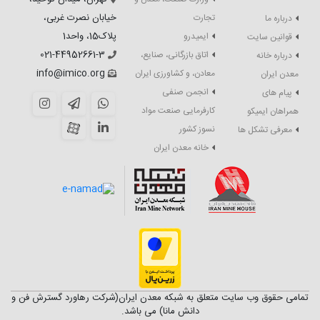
خیابان نصرت غربی،
تجارت
درباره ما
پلاک15، واحد1
ایمیدرو
قوانین سایت
021-44952661-3
اتاق بازرگانی، صنایع،
درباره خانه
info@imico.org
معادن، و کشاورزی ایران
معدن ایران
انجمن صنفی
پیام های
کارفرمایی صنعت مواد
همراهان ایمیکو
نسوز کشور
معرفی تشکل ها
خانه معدن ایران
تمامی حقوق وب سایت متعلق به شبکه معدن ایران(شرکت رهاورد گسترش فن و
دانش مانا) می باشد.