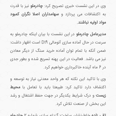
وی در این نشست خبری تصریح کرد:
چادرملو
نیز با قدرت
به اکتشافات می پردازد و
سهامداران اصلا نگران کمبود
مواد اولیه نباشند.
مدیرعامل چادرملو
در این نشست با بیان اینکه چادرملو به
سرعت در حال آماده سازی آنومالی D19 است اظهار داشت:
ضمن آنکه با تمام توان آماده خرید سنگ از دیگر معادن
نیز می باشد. فعالیت در این پهنه تسریع شده و بطور جدی
در 6 ماه آینده خاکبرداری خواهیم کرد.
وی با تاکید این نکته که هر واحد معدنی نیاز به توسعه و
اکتشاف دارد تاکید کرد: طبیعتا باید با تعامل با
محیط
زیست
و درک شرایط یکدیگر در جهت حفظ اشتغال و رشد
این بخش از صنعت تلاش کرد.
تقی زاده
خاطرنشان ساخت: گندله سازی شماره 2
چادرملو