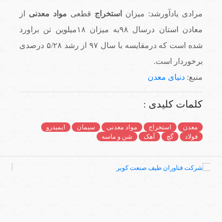
مرادی یادآورشد: میزان
استخراج
قطعی
مواد معدنی
از
معادن استان درسال ۹۸به میزان ۱۸میلوین تن براورد
شده است که درمقایسه با سال ۹۷ از رشد ۵/۲۸ درصدی
برخوردار است.
منبع:
دنیای معدن
کلمات کلیدی :
معدن
استخراج
مواد معدنی
سیمان
ایمیدرو
فولاد
گچ
آهک
شن و ماسه