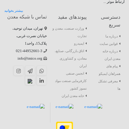
ارتباط موثر ...
بیشتر بخوانید
دسترسی
پیوندهای مفید
تماس با شبکه معدن
سریع
تهران، میدان توحید،
وزارت صنعت، معدن و
خیابان نصرت غربی،
تجارت
درباره ما
پلاک15، واحد1
ایمیدرو
قوانین سایت
021-44952661-3
اتاق بازرگانی، صنایع،
درباره خانه
info@imico.org
معادن، و کشاورزی
معدن ایران
ایران
پیام های
انجمن صنفی
همراهان ایمیکو
کارفرمایی صنعت مواد
معرفی تشکل
نسوز کشور
ها
خانه معدن ایران