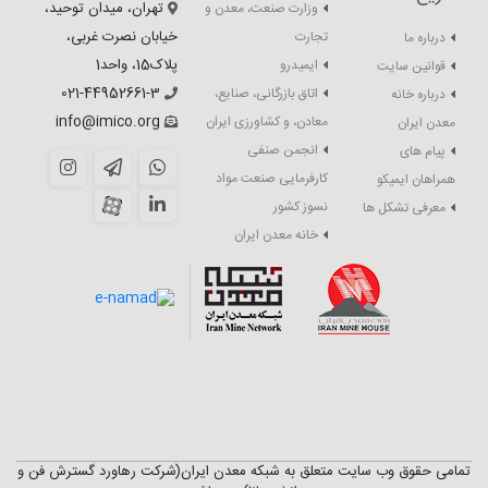
تهران، میدان توحید،
وزارت صنعت، معدن و
خیابان نصرت غربی،
تجارت
درباره ما
پلاک15، واحد1
ایمیدرو
قوانین سایت
021-44952661-3
اتاق بازرگانی، صنایع،
درباره خانه
info@imico.org
معادن، و کشاورزی ایران
معدن ایران
انجمن صنفی
پیام های
کارفرمایی صنعت مواد
همراهان ایمیکو
نسوز کشور
معرفی تشکل ها
خانه معدن ایران
تمامی حقوق وب سایت متعلق به شبکه معدن ایران(شرکت رهاورد گسترش فن و