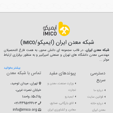
شبکه معدن ایران (ایمیکو/
)
IMICO
شبکه معدن ایران
، در قالب مجموعه ای دانش محور، به همت فارغ­ التحصیلان
مهندسی معدن دانشگاه ­های تهران و صنعتی امیرکبیر و به منظور برقراری ارتباط
موثر ...
بیشتر بخوانید
دسترسی
پیوندهای مفید
تماس با شبکه معدن
سریع
تهران، میدان توحید،
وزارت صنعت، معدن و
خیابان نصرت غربی،
تجارت
درباره ما
پلاک15، واحد1
ایمیدرو
قوانین سایت
021-44952661-3
اتاق بازرگانی، صنایع،
درباره خانه
info@imico.org
معادن، و کشاورزی ایران
معدن ایران